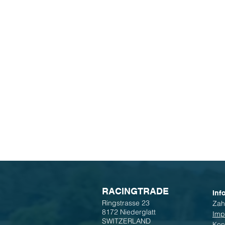
R
ACINGTRADE
Inf
Ringstrasse 23
Zah
8172 Niederglatt
Imp
SWITZERLAND
Kon