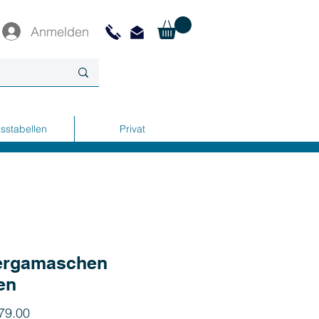
Anmelden
sstabellen
Privat
ergamaschen
en
Preis
79.00