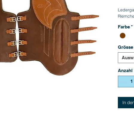
Lederga
Riemch
Farbe
*
Grösse
Ausw
Anzahl
In de