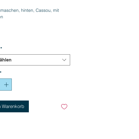
maschen, hinten, Cassou, mit
en
*
ählen
*
n Warenkorb