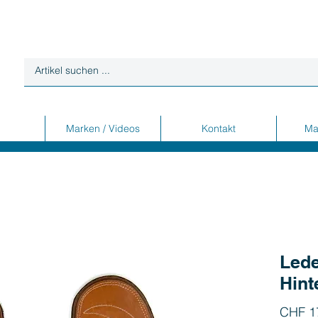
Marken / Videos
Kontakt
Ma
Led
Hint
CHF 1