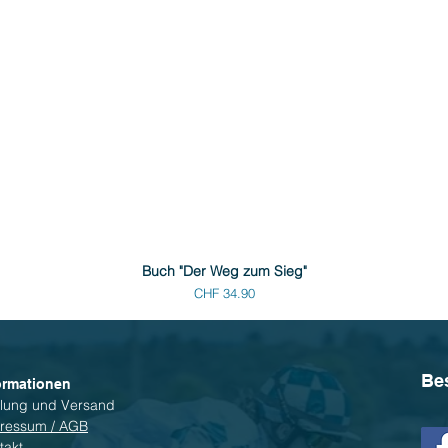
Buch "Der Weg zum Sieg"
Preis
CHF 34.90
Be
ormationen
lung und Versand
ressum / AGB
takt