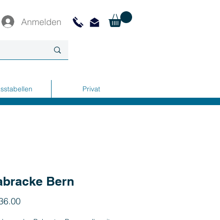
Anmelden
sstabellen
Privat
abracke Bern
Preis
36.00