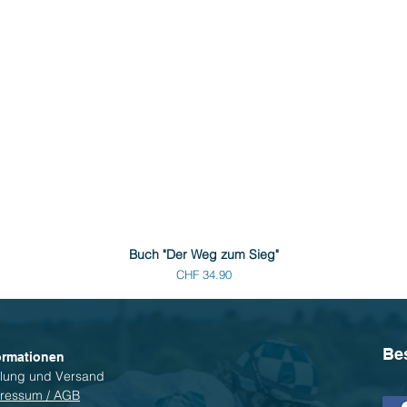
Buch "Der Weg zum Sieg"
Preis
CHF 34.90
Be
ormationen
lung und Versand
ressum / AGB