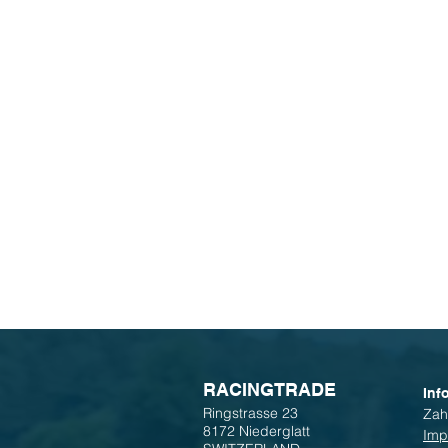
R
ACINGTRADE
Inf
Ringstrasse 23
Zah
8172 Niederglatt
Imp