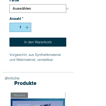
Farbe
*
Anzahl
*
In den Warenkorb
Vorgeschirr, aus Synthetikmaterial
und Webmaterial, verstellbar.
ähnliche
Produkte
Neuheit
Neuheit